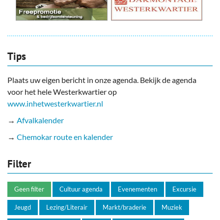
Tips
Plaats uw eigen bericht in onze agenda. Bekijk de agenda
voor het hele Westerkwartier op
www.inhetwesterkwartier.nl
→
Afvalkalender
→
Chemokar route en kalender
Filter
Geen filter
Cultuur agenda
Evenementen
Excursie
Jeugd
Lezing/Literair
Markt/braderie
Muziek