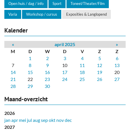
Open huis / dag / info
Sport
Toneel/Theater/Film
Varia
Workshop / cursus
Exposities & Langlopend
Kalender
«
april 2025
»
M
D
W
D
V
Z
Z
1
2
3
4
5
6
7
8
9
10
11
12
13
14
15
16
17
18
19
20
21
22
23
24
25
26
27
28
29
30
Maand-overzicht
2026
jan
apr
mei
jul
aug
sep
okt
nov
dec
2027