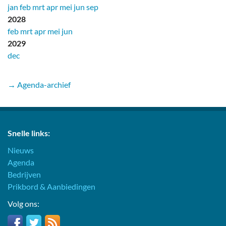
jan
feb
mrt
apr
mei
jun
sep
2028
feb
mrt
apr
mei
jun
2029
dec
→ Agenda-archief
Snelle links:
Nieuws
Agenda
Bedrijven
Prikbord & Aanbiedingen
Volg ons: