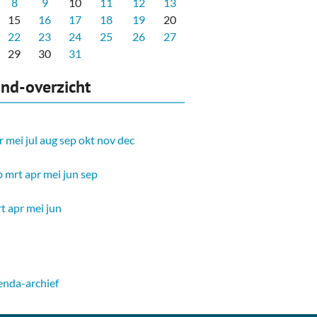
8
9
10
11
12
13
15
16
17
18
19
20
22
23
24
25
26
27
29
30
31
nd-overzicht
r
mei
jul
aug
sep
okt
nov
dec
b
mrt
apr
mei
jun
sep
t
apr
mei
jun
nda-archief