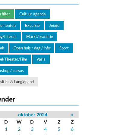
filter
Cultuur agenda
nementen
Excursie
Jeugd
g/Literair
Markt/braderie
ek
Open huis / dag / info
Sport
el/Theater/Film
Varia
shop / cursus
sities & Langlopend
ender
oktober 2024
»
D
W
D
V
Z
Z
1
2
3
4
5
6