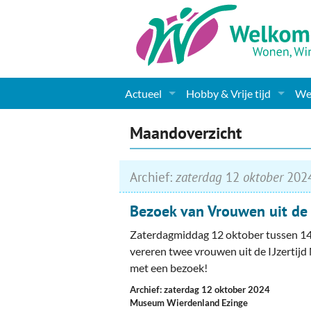
Actueel
Hobby & Vrije tijd
Wel
Nieuws
Sport
Coa
Maandoverzicht
Agenda
(Culturele) verenigingen 
Cha
Archief:
zaterdag
12
oktober
202
Gemeente informatie
Dorpen
Kunst
Ge
Bezoek van Vrouwen uit de I
Columns & Redactioneel
Woningaanbod
Muziek
Ki
Zaterdagmiddag 12 oktober tussen 14
Foto-pagina
Toerisme & Musea
Lev
vereren twee vrouwen uit de IJzerti
met een bezoek!
Podia & Dorpshuizen
Ond
Archief: zaterdag 12 oktober 2024
Museum Wierdenland Ezinge