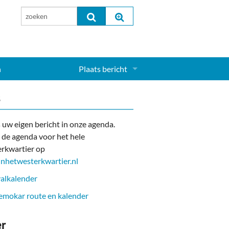
n
Plaats bericht
Inloggen...
s
Aanmelden nieuw account...
 uw eigen bericht in onze agenda.
 de agenda voor het hele
rkwartier op
nhetwesterkwartier.nl
alkalender
mokar route en kalender
er