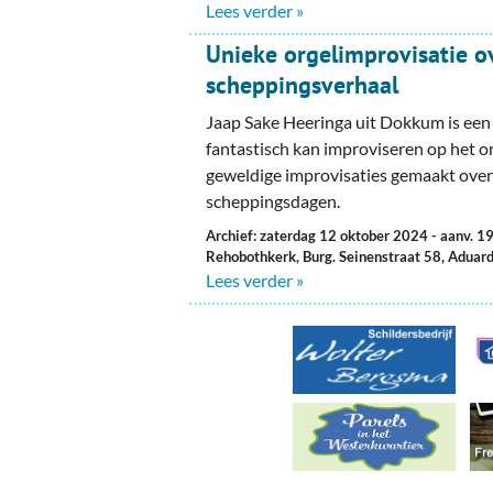
Ou
Lees verder »
Unieke orgelimprovisatie ov
Pol
scheppingsverhaal
Zui
Jaap Sake Heeringa uit Dokkum is een 
fantastisch kan improviseren op het or
geweldige improvisaties gemaakt over 
scheppingsdagen.
Archief: zaterdag 12 oktober 2024
- aanv. 1
Rehobothkerk, Burg. Seinenstraat 58, Aduar
Lees verder »