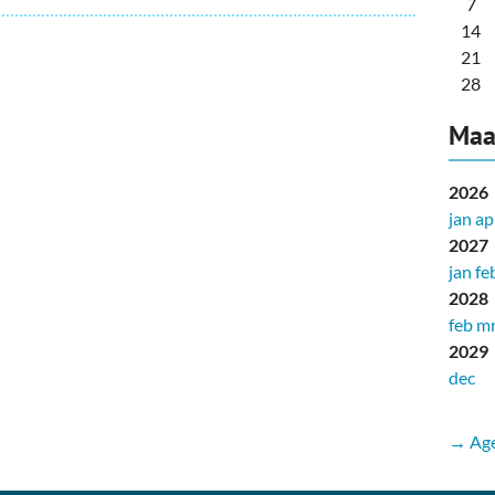
7
14
21
28
Maa
2026
jan
ap
2027
jan
fe
2028
feb
mr
2029
dec
→ Age