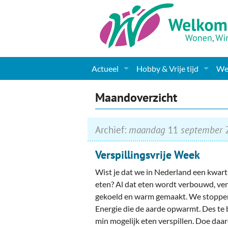
Actueel
Hobby & Vrije tijd
Wel
Nieuws
Sport
Coa
Maandoverzicht
Agenda
(Culturele) verenigingen 
Cha
Archief:
maandag
11
september
Gemeente informatie
Dorpen
Kunst
Ge
Verspillingsvrije Week
Columns & Redactioneel
Woningaanbod
Muziek
Ki
Wist je dat we in Nederland een kwart 
Foto-pagina
Toerisme & Musea
Lev
eten? Al dat eten wordt verbouwd, ver
gekoeld en warm gemaakt. We stoppen 
Podia & Dorpshuizen
Ond
Energie die de aarde opwarmt. Des te 
min mogelijk eten verspillen. Doe da