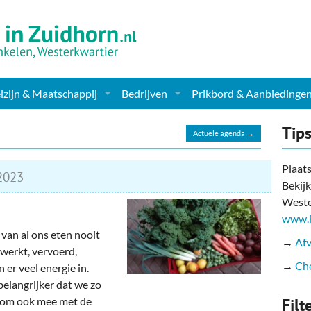
zijn & Maatschappij
Bedrijven
Prikbord & Aanbiedinge
ching, Therapie en meer
Supermarkt & Levensmiddelen
Tip
Actuele agenda →
en Clubs
ritatieve instellingen
Winkelen & Mode
Plaats
2023
Bekijk
zondheid & Zorg
Verzorging
Weste
nderopvang
Dieren & Tuin
www.i
van al ons eten nooit
→
Afv
ensbeschouwelijk
Horeca & Uitgaan
werkt, vervoerd,
→
Che
er veel energie in.
erwijs & jeugd
Vervoer, Auto's & Fietsen
belangrijker dat we zo
arom ook mee met de
Filt