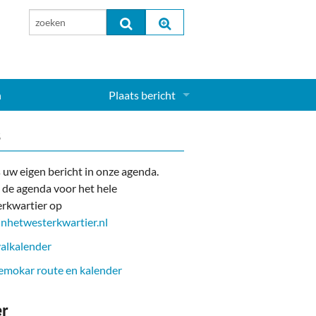
n
Plaats bericht
Inloggen...
s
Aanmelden nieuw account...
 uw eigen bericht in onze agenda.
 de agenda voor het hele
rkwartier op
nhetwesterkwartier.nl
alkalender
mokar route en kalender
er