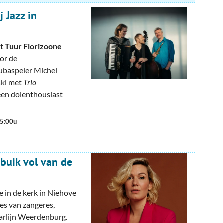
j Jazz in
st
Tuur Florizoone
or de
ubaspeler Michel
ski met
Trio
een dolenthousiast
15:00u
 buik vol van de
 in de kerk in Niehove
jes van zangeres,
Marlijn Weerdenburg.