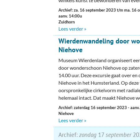
winkels kunst te bewonderen van eve
Archief: za. 16 september 2023 t/m ma. 16
aanv. 14:00u
Zuidhorn
Lees verder »
Wierdenwandeling door w
Niehove
Museum Wierdenland organiseert ee
door wonderschoon Niehove op zate
14.00 uur. Deze excursie gaat over en
Niehove in het Humsterland. Op deze 
oorspronkelijke cirkelvorm met radial
helemaal intact. Dat maakt Niehove 
Archief: zaterdag 16 september 2023
- aanv
Niehove
Lees verder »
Archief:
zondag
17
september
20