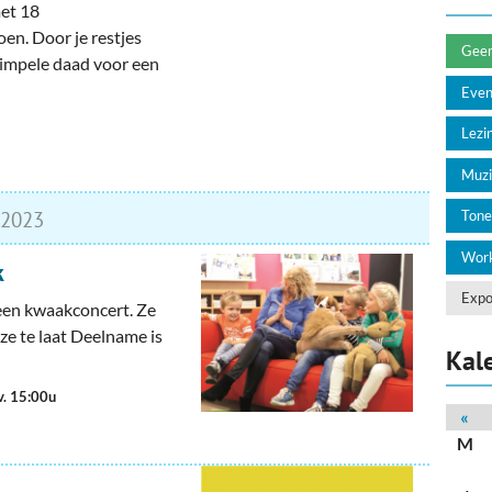
deren
Wonen & Interieur
met 18
en. Door je restjes
itieke Partijen
On-line bestellen in Zuidhorn
Geen 
 simpele daad voor een
Eve
dhorners
Financiën, Makelaars & Hypotheken
Lezin
Diensten, Gemak & Zakelijk
Muzi
(Ver) Bouw & Onderhoud
2023
Tone
Bedrijventerreinen
Work
k
Bedrijven in de Regio Zuidhorn
Expo
 een kwaakconcert. Ze
e te laat Deelname is
Bedrijven van Vroeger
Kal
v. 15:00u
«
M