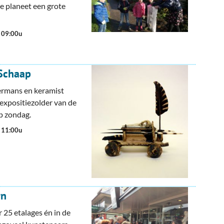
e planeet een grote
. 09:00u
Schaap
ermans en keramist
expositiezolder van de
p zondag.
. 11:00u
rn
r 25 etalages én in de