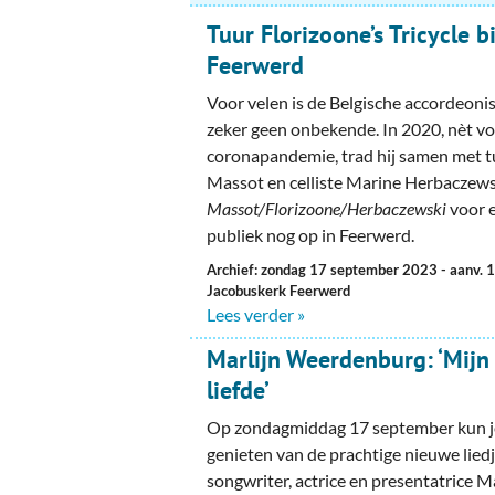
Tuur Florizoone’s Tricycle bi
Feerwerd
Voor velen is de Belgische accordeoni
zeker geen onbekende. In 2020, nèt vo
coronapandemie, trad hij samen met t
Massot en celliste Marine Herbaczew
Massot/Florizoone/Herbaczewski
voor 
publiek nog op in Feerwerd.
Archief: zondag 17 september 2023
- aanv. 
Jacobuskerk Feerwerd
Lees verder »
Marlijn Weerdenburg: ‘Mijn
liefde’
Op zondagmiddag 17 september kun je
genieten van de prachtige nieuwe lied
songwriter, actrice en presentatrice 