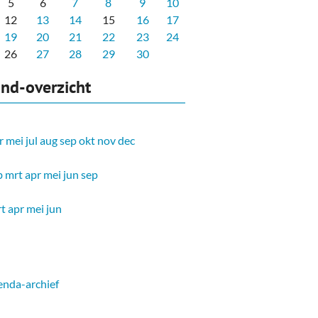
5
6
7
8
9
10
12
13
14
15
16
17
19
20
21
22
23
24
26
27
28
29
30
nd-overzicht
r
mei
jul
aug
sep
okt
nov
dec
b
mrt
apr
mei
jun
sep
t
apr
mei
jun
nda-archief