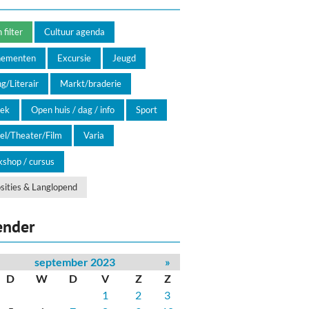
filter
Cultuur agenda
nementen
Excursie
Jeugd
g/Literair
Markt/braderie
ek
Open huis / dag / info
Sport
el/Theater/Film
Varia
shop / cursus
sities & Langlopend
ender
september 2023
»
D
W
D
V
Z
Z
1
2
3