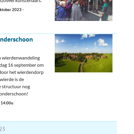
nzoveel kunstenaars.
 oktober 2023
-
onderschoon
n wierdenwandeling
rdag 16 september om
 door het wierdendorp
wierde is de
e structuur nog
wonderschoon!
. 14:00u
23