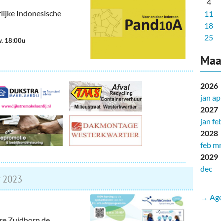
4
lijke Indonesische
11
18
25
v. 18:00u
Maa
2026
jan
ap
2027
jan
fe
2028
feb
mr
2029
dec
2023
→ Age
re Zuidhorn de