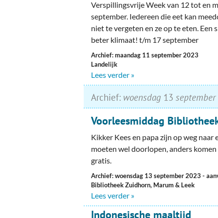
Ou
Verspillingsvrije Week van 12 tot en 
september. Iedereen die eet kan meedo
Pol
niet te vergeten en ze op te eten. Een
beter klimaat! t/m 17 september
Zui
Archief: maandag 11 september 2023
Landelijk
Lees verder »
Archief:
woensdag
13
september
Voorleesmiddag Bibliothee
Kikker Kees en papa zijn op weg naar
moeten wel doorlopen, anders komen z
gratis.
Archief: woensdag 13 september 2023
- aan
Bibliotheek Zuidhorn, Marum & Leek
Lees verder »
Indonesische maaltijd