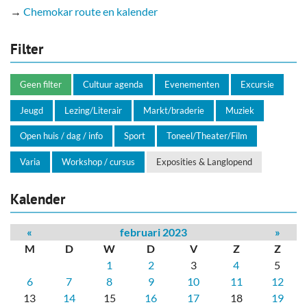
→
Chemokar route en kalender
Filter
Geen filter
Cultuur agenda
Evenementen
Excursie
Jeugd
Lezing/Literair
Markt/braderie
Muziek
Open huis / dag / info
Sport
Toneel/Theater/Film
Varia
Workshop / cursus
Exposities & Langlopend
Kalender
«
februari 2023
»
M
D
W
D
V
Z
Z
1
2
3
4
5
6
7
8
9
10
11
12
13
14
15
16
17
18
19