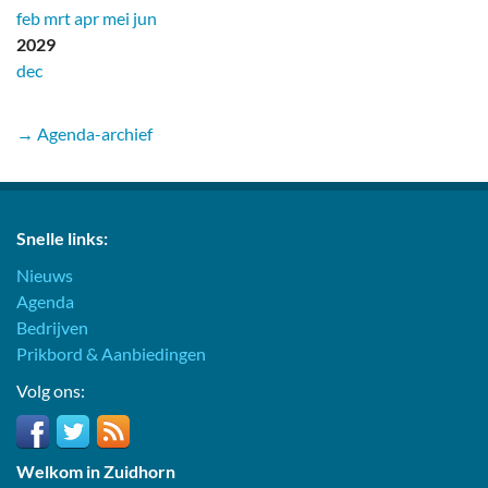
feb
mrt
apr
mei
jun
2029
dec
→ Agenda-archief
Snelle links:
Nieuws
Agenda
Bedrijven
Prikbord & Aanbiedingen
Volg ons:
Welkom in Zuidhorn