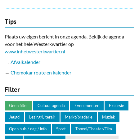
Tips
Plaats uw eigen bericht in onze agenda. Bekijk de agenda
voor het hele Westerkwartier op
www.inhetwesterkwartier.nl
→
Afvalkalender
→
Chemokar route en kalender
Filter
Geen filter
Cultuur agenda
Evenementen
Excursie
Jeugd
Lezing/Literair
Markt/braderie
Muziek
Open huis / dag / info
Sport
Toneel/Theater/Film