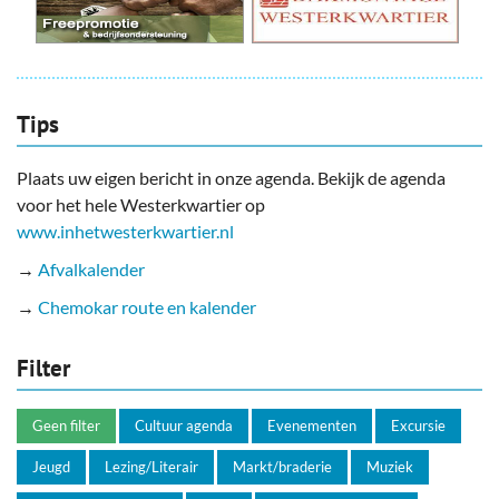
Tips
Plaats uw eigen bericht in onze agenda. Bekijk de agenda
voor het hele Westerkwartier op
www.inhetwesterkwartier.nl
→
Afvalkalender
→
Chemokar route en kalender
Filter
Geen filter
Cultuur agenda
Evenementen
Excursie
Jeugd
Lezing/Literair
Markt/braderie
Muziek