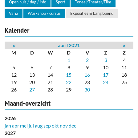
Open huis / dag / info
Sport
Toneel/Theater/Film
Varia
Workshop / cursus
Exposities & Langlopend
Kalender
«
april 2021
»
M
D
W
D
V
Z
Z
1
2
3
4
5
6
7
8
9
10
11
12
13
14
15
16
17
18
19
20
21
22
23
24
25
26
27
28
29
30
Maand-overzicht
2026
jan
apr
mei
jul
aug
sep
okt
nov
dec
2027