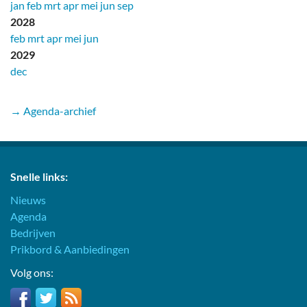
jan
feb
mrt
apr
mei
jun
sep
2028
feb
mrt
apr
mei
jun
2029
dec
→ Agenda-archief
Snelle links:
Nieuws
Agenda
Bedrijven
Prikbord & Aanbiedingen
Volg ons: