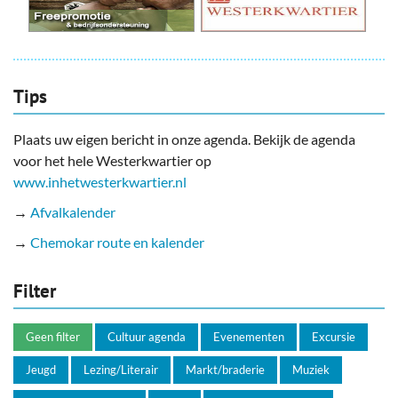
Tips
Plaats uw eigen bericht in onze agenda. Bekijk de agenda
voor het hele Westerkwartier op
www.inhetwesterkwartier.nl
→
Afvalkalender
→
Chemokar route en kalender
Filter
Geen filter
Cultuur agenda
Evenementen
Excursie
Jeugd
Lezing/Literair
Markt/braderie
Muziek