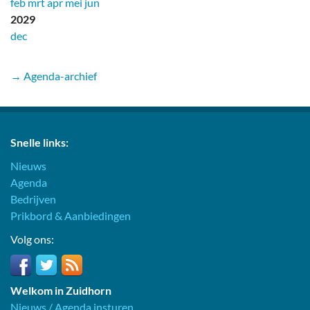
feb
mrt
apr
mei
jun
2029
dec
→ Agenda-archief
Snelle links:
Nieuws
Agenda
Bedrijven
Prikbord & Aanbiedingen
Volg ons:
Welkom in Zuidhorn
Nieuws / Agenda insturen