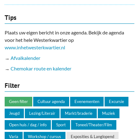
Tips
Plaats uw eigen bericht in onze agenda. Bekijk de agenda
voor het hele Westerkwartier op
www.inhetwesterkwartier.nl
→
Afvalkalender
→
Chemokar route en kalender
Filter
Geen filter
Cultuur agenda
Evenementen
Excursie
Jeugd
Lezing/Literair
Markt/braderie
Muziek
Open huis / dag / info
Sport
Toneel/Theater/Film
Varia
Workshop / cursus
Exposities & Langlopend