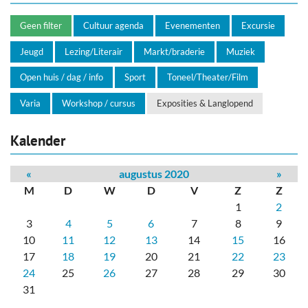
Geen filter
Cultuur agenda
Evenementen
Excursie
Jeugd
Lezing/Literair
Markt/braderie
Muziek
Open huis / dag / info
Sport
Toneel/Theater/Film
Varia
Workshop / cursus
Exposities & Langlopend
Kalender
«
augustus 2020
»
M
D
W
D
V
Z
Z
1
2
3
4
5
6
7
8
9
10
11
12
13
14
15
16
17
18
19
20
21
22
23
24
25
26
27
28
29
30
31