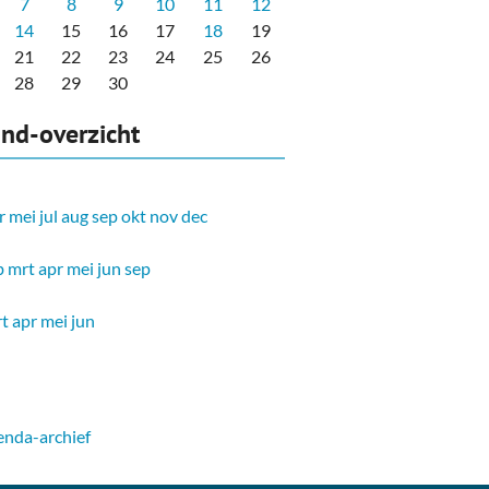
7
8
9
10
11
12
14
15
16
17
18
19
21
22
23
24
25
26
28
29
30
nd-overzicht
r
mei
jul
aug
sep
okt
nov
dec
b
mrt
apr
mei
jun
sep
t
apr
mei
jun
nda-archief