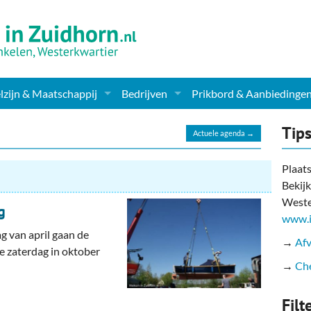
zijn & Maatschappij
Bedrijven
Prikbord & Aanbiedinge
ching, Therapie en meer
Supermarkt & Levensmiddelen
Tip
Actuele agenda →
en Clubs
ritatieve instellingen
Winkelen & Mode
Plaats
Bekijk
zondheid & Zorg
Verzorging
Weste
g
nderopvang
Dieren & Tuin
www.i
ag van april gaan de
→
Afv
ensbeschouwelijk
Horeca & Uitgaan
de zaterdag in oktober
→
Che
erwijs & jeugd
Vervoer, Auto's & Fietsen
Filt