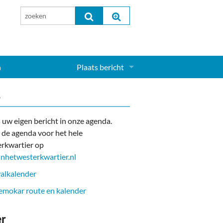
n
Plaats bericht
Inloggen...
s
Aanmelden nieuw account...
 uw eigen bericht in onze agenda.
 de agenda voor het hele
rkwartier op
nhetwesterkwartier.nl
alkalender
mokar route en kalender
er