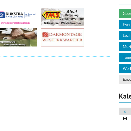
deren
Wonen & Interieur
itieke Partijen
On-line bestellen in Zuidhorn
Geen 
Eve
dhorners
Financiën, Makelaars & Hypotheken
Lezin
Diensten, Gemak & Zakelijk
Muzi
(Ver) Bouw & Onderhoud
Tone
Bedrijventerreinen
Work
Bedrijven in de Regio Zuidhorn
Expo
Bedrijven van Vroeger
Kal
«
M