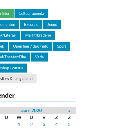
filter
Cultuur agenda
nementen
Excursie
Jeugd
g/Literair
Markt/braderie
ek
Open huis / dag / info
Sport
el/Theater/Film
Varia
shop / cursus
sities & Langlopend
ender
april 2020
»
D
W
D
V
Z
Z
1
2
3
4
5