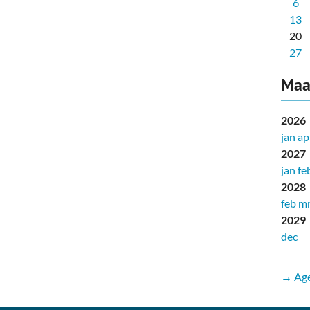
6
13
20
27
Maa
2026
jan
ap
2027
jan
fe
2028
feb
mr
2029
dec
→ Age