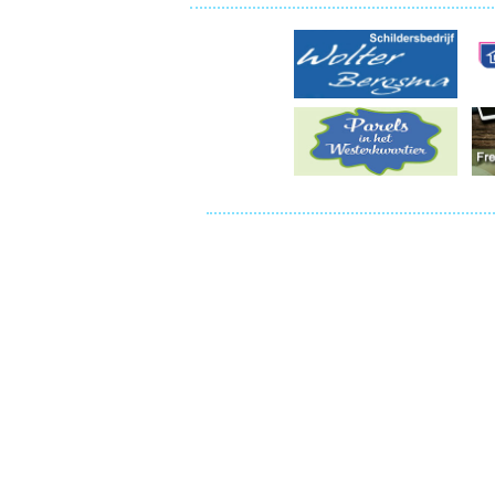
Ou
Pol
Zui