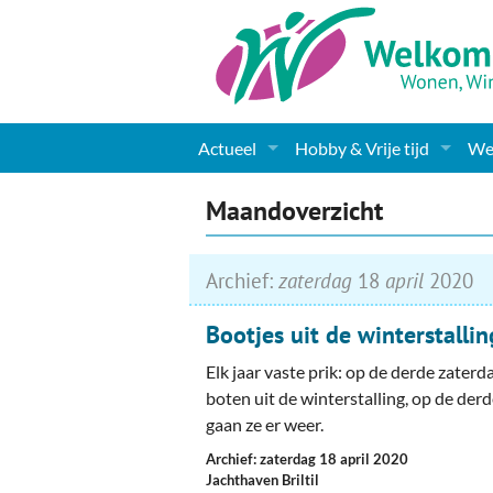
Actueel
Hobby & Vrije tijd
Wel
Nieuws
Sport
Coa
Maandoverzicht
Agenda
(Culturele) verenigingen 
Cha
Archief:
zaterdag
18
april
2020
Gemeente informatie
Dorpen
Kunst
Ge
Bootjes uit de winterstallin
Columns & Redactioneel
Woningaanbod
Muziek
Ki
Elk jaar vaste prik: op de derde zaterd
Foto-pagina
Toerisme & Musea
Lev
boten uit de winterstalling, op de der
gaan ze er weer.
Podia & Dorpshuizen
Ond
Archief: zaterdag 18 april 2020
Jachthaven Briltil