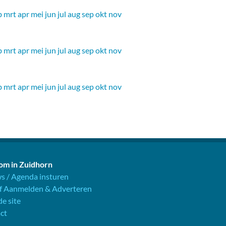
b
mrt
apr
mei
jun
jul
aug
sep
okt
nov
b
mrt
apr
mei
jun
jul
aug
sep
okt
nov
b
mrt
apr
mei
jun
jul
aug
sep
okt
nov
m in Zuidhorn
s / Agenda insturen
jf Aanmelden & Adverteren
e site
ct