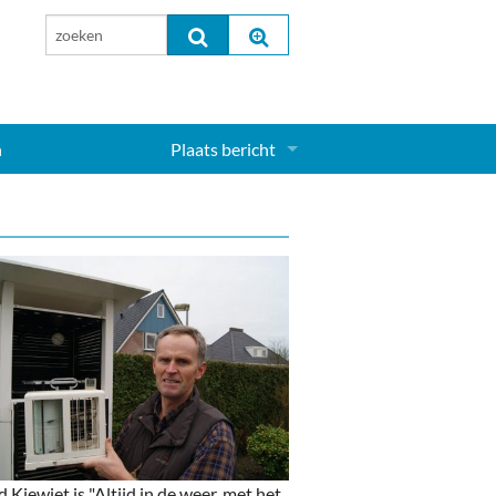
n
Plaats bericht
Inloggen...
Aanmelden nieuw account...
 Kiewiet is "Altijd in de weer, met het