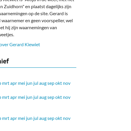
in Zuidhorn" en plaatst dagelijks zijn
aarnemingen op de site. Gerard is
l waarnemer en geen voorspeller, wel
et hij zijn waarnemingen van
eetjes.
over Gerard Kiewiet
ief
b
mrt
apr
mei
jun
jul
aug
sep
okt
nov
b
mrt
apr
mei
jun
jul
aug
sep
okt
nov
b
mrt
apr
mei
jun
jul
aug
sep
okt
nov