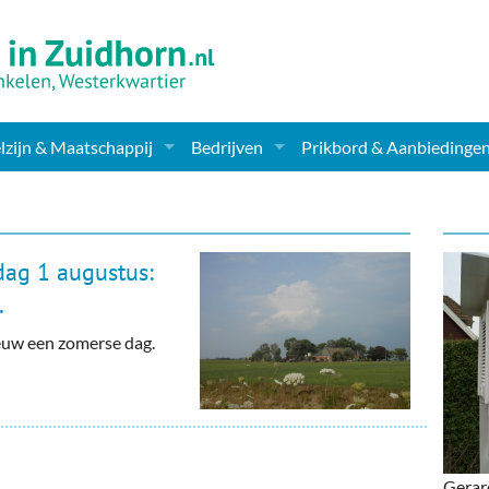
zijn & Maatschappij
Bedrijven
Prikbord & Aanbiedinge
ching, Therapie en meer
Supermarkt & Levensmiddelen
en Clubs
ritatieve instellingen
Winkelen & Mode
dag 1 augustus:
zondheid & Zorg
Verzorging
.
euw een zomerse dag.
nderopvang
Dieren & Tuin
ensbeschouwelijk
Horeca & Uitgaan
erwijs & jeugd
Vervoer, Auto's & Fietsen
Gerard