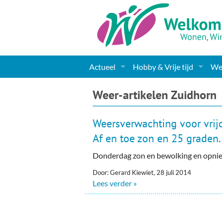
Actueel
Hobby & Vrije tijd
Wel
Nieuws
Sport
Coa
Weer-artikelen Zuidhorn
Agenda
(Culturele) verenigingen 
Cha
Weersverwachting voor vrij
Gemeente informatie
Dorpen
Kunst
Ge
Af en toe zon en 25 graden.
Donderdag zon en bewolking en opni
Columns & Redactioneel
Woningaanbod
Muziek
Ki
Door: Gerard Kiewiet, 28 juli 2014
Foto-pagina
Toerisme & Musea
Lev
Lees verder »
Podia & Dorpshuizen
Ond