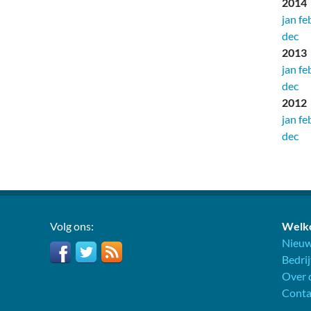
2014
jan
fe
dec
2013
jan
fe
dec
2012
jan
fe
dec
Volg ons:
Welko
Nieuw
Bedri
Over d
Conta