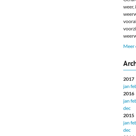
deren
Wonen & Interieur
weer, 
weerw
itieke Partijen
On-line bestellen in Zuidhorn
voora
dhorners
Financiën, Makelaars & Hypotheken
voorzi
weerw
Diensten, Gemak & Zakelijk
Meer 
(Ver) Bouw & Onderhoud
Arch
Bedrijventerreinen
2017
Bedrijven in de Regio Zuidhorn
jan
fe
2016
Bedrijven van Vroeger
jan
fe
dec
2015
jan
fe
dec