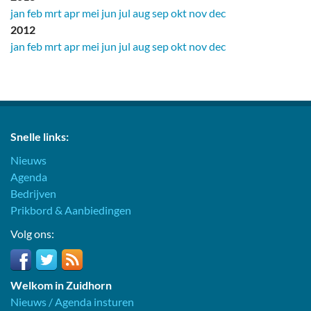
jan
feb
mrt
apr
mei
jun
jul
aug
sep
okt
nov
dec
2012
jan
feb
mrt
apr
mei
jun
jul
aug
sep
okt
nov
dec
Snelle links:
Nieuws
Agenda
Bedrijven
Prikbord & Aanbiedingen
Volg ons:
Welkom in Zuidhorn
Nieuws / Agenda insturen