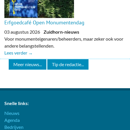
Erfgoedcafé Open Monumentendag
03 augustus 2026
Zuidhorn-nieuws
Voor monumenteigenaren/beheerders, maar zeker ook voor
andere belangstellenden.
Lees verder →
Meer nieuws...
Tip de redactie...
Snelle links:
Nieuws
Agenda
Bedrijven