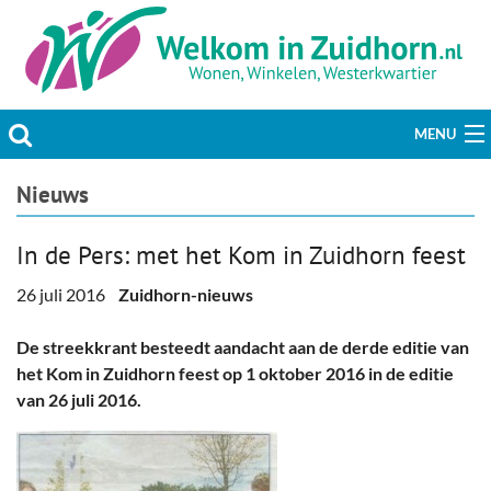
MENU
Actueel
Nieuws
Hobby & Vrije tijd
In de Pers: met het Kom in Zuidhorn feest
Welzijn & Maatschappij
26 juli 2016
Zuidhorn-nieuws
Bedrijven
De streekkrant besteedt aandacht aan de derde editie van
het Kom in Zuidhorn feest op 1 oktober 2016 in de editie
Prikbord & Aanbiedingen
van 26 juli 2016.
Plaats bericht