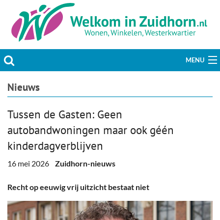
MENU
Actueel
Nieuws
Hobby & Vrije tijd
Tussen de Gasten: Geen
autobandwoningen maar ook géén
Welzijn & Maatschappij
kinderdagverblijven
Bedrijven
16 mei 2026
Zuidhorn-nieuws
Prikbord & Aanbiedingen
Recht op eeuwig vrij uitzicht bestaat niet
Plaats bericht