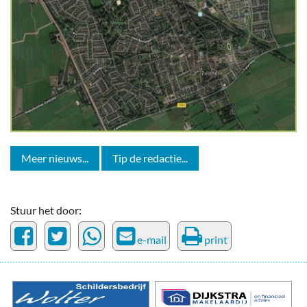
Meer nieuws...
Tip de redactie...
Stuur het door:
e-mail
print