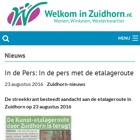
MENU
Actueel
Nieuws
Hobby & Vrije tijd
In de Pers: In de pers met de etalageroute
Welzijn & Maatschappij
23 augustus 2016
Zuidhorn-nieuws
Bedrijven
De streekkrant besteedt aandacht aan de etalageroute in
Zuidhorn op 23 augustus 2016
Prikbord & Aanbiedingen
Plaats bericht