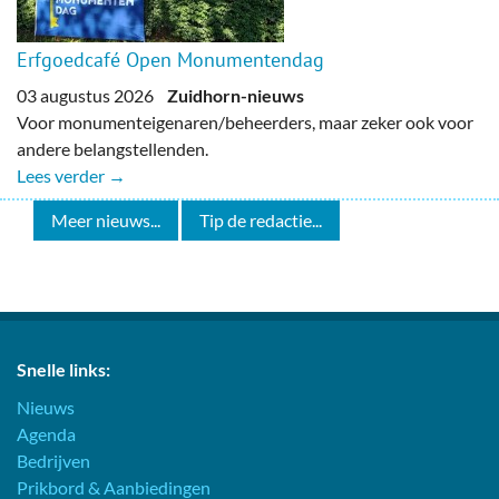
Erfgoedcafé Open Monumentendag
03 augustus 2026
Zuidhorn-nieuws
Voor monumenteigenaren/beheerders, maar zeker ook voor
andere belangstellenden.
Lees verder →
Meer nieuws...
Tip de redactie...
Snelle links:
Nieuws
Agenda
Bedrijven
Prikbord & Aanbiedingen