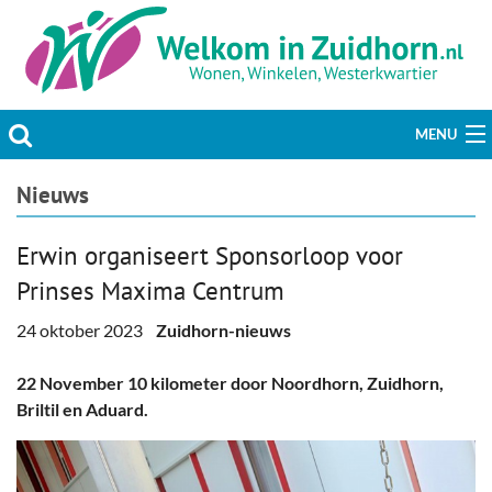
MENU
Actueel
Nieuws
Hobby & Vrije tijd
Erwin organiseert Sponsorloop voor
Prinses Maxima Centrum
Welzijn & Maatschappij
24 oktober 2023
Zuidhorn-nieuws
Bedrijven
22 November 10 kilometer door Noordhorn, Zuidhorn,
Prikbord & Aanbiedingen
Briltil en Aduard.
Plaats bericht