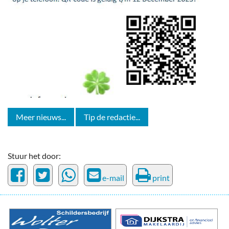
Meer nieuws...
Tip de redactie...
Stuur het door:
e-mail
print