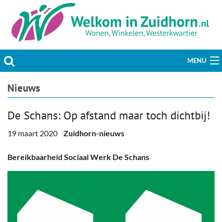
MENU
Actueel
Nieuws
Hobby & Vrije tijd
De Schans: Op afstand maar toch dichtbij!
Welzijn & Maatschappij
19 maart 2020
Zuidhorn-nieuws
Bedrijven
Bereikbaarheid Sociaal Werk De Schans
Prikbord & Aanbiedingen
Plaats bericht