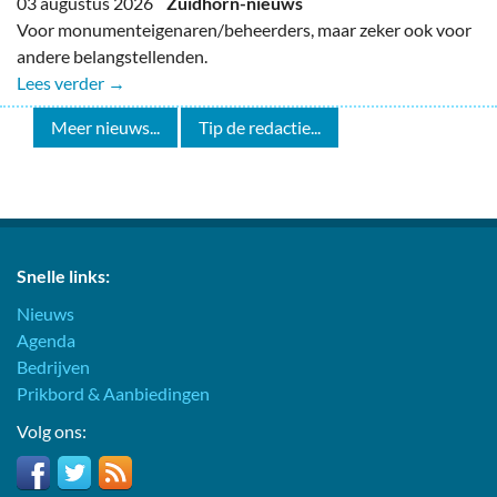
03 augustus 2026
Zuidhorn-nieuws
Voor monumenteigenaren/beheerders, maar zeker ook voor
andere belangstellenden.
Lees verder →
Meer nieuws...
Tip de redactie...
Snelle links:
Nieuws
Agenda
Bedrijven
Prikbord & Aanbiedingen
Volg ons: