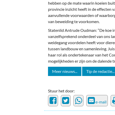
hebben op de mate waarin koeien buite
provincie inzicht heeft in de effecten
aanvullende voorwaarden of waarborg
van beweiding te voorkomen.
Statenlid Antrude Oudman: “De koe in 
vanzelfsprekend onderdeel van ons lan
weidegang voordelen heeft voor dieren
tussen landbouw en samenleving. Juis
haar rol als ondertekenaar van het C
mogelijkheden er zijn om de dalende tr
Meer nieuws...
Tip de redactie...
Stuur het door:
e-mail