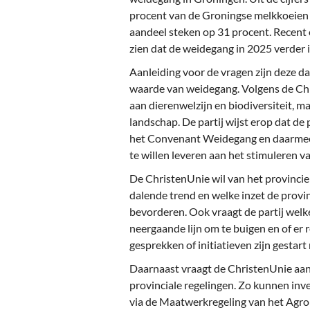
Ou
procent van de Groningse melkkoeien n
aandeel steken op 31 procent. Recent
Pol
zien dat de weidegang in 2025 verder 
Zui
Aanleiding voor de vragen zijn deze da
waarde van weidegang. Volgens de Chri
aan dierenwelzijn en biodiversiteit, m
landschap. De partij wijst erop dat d
het Convenant Weidegang en daarmee 
te willen leveren aan het stimuleren v
De ChristenUnie wil van het provincie
dalende trend en welke inzet de prov
bevorderen. Ook vraagt de partij welk
neergaande lijn om te buigen en of e
gesprekken of initiatieven zijn gestar
Daarnaast vraagt de ChristenUnie aan
provinciale regelingen. Zo kunnen inv
via de Maatwerkregeling van het Ag