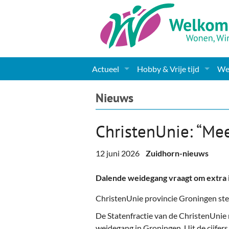
Actueel
Hobby & Vrije tijd
Wel
Nieuws
Sport
Coa
Nieuws
Agenda
(Culturele) verenigingen 
Cha
ChristenUnie: “Mee
Gemeente informatie
Dorpen
Kunst
Ge
12 juni 2026
Zuidhorn-nieuws
Columns & Redactioneel
Woningaanbod
Muziek
Ki
Dalende weidegang vraagt om extra i
Foto-pagina
Toerisme & Musea
Lev
ChristenUnie provincie Groningen ste
Podia & Dorpshuizen
Ond
De Statenfractie van de ChristenUnie
weidegang in Groningen. Uit de cijfers 