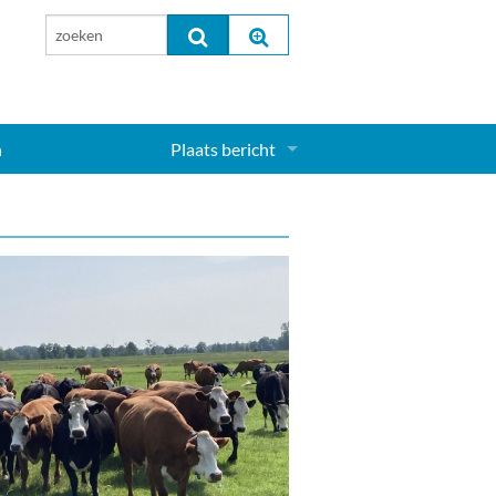
n
Plaats bericht
Inloggen...
Aanmelden nieuw account...