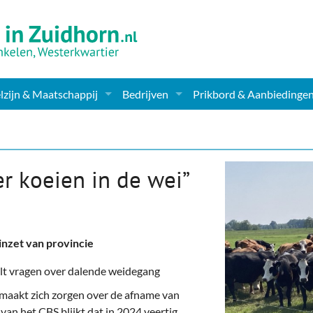
zijn & Maatschappij
Bedrijven
Prikbord & Aanbiedinge
ching, Therapie en meer
Supermarkt & Levensmiddelen
en Clubs
ritatieve instellingen
Winkelen & Mode
r koeien in de wei”
zondheid & Zorg
Verzorging
nderopvang
Dieren & Tuin
nzet van provincie
ensbeschouwelijk
Horeca & Uitgaan
lt vragen over dalende weidegang
erwijs & jeugd
Vervoer, Auto's & Fietsen
 maakt zich zorgen over de afname van
van het CBS blijkt dat in 2024 veertig