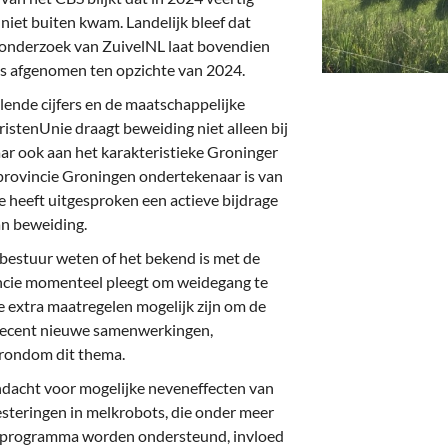
deren
Wonen & Interieur
iet buiten kwam. Landelijk bleef dat
 onderzoek van ZuivelNL laat bovendien
itieke Partijen
On-line bestellen in Zuidhorn
is afgenomen ten opzichte van 2024.
dhorners
Financiën, Makelaars & Hypotheken
lende cijfers en de maatschappelijke
stenUnie draagt beweiding niet alleen bij
Diensten, Gemak & Zakelijk
aar ook aan het karakteristieke Groninger
e provincie Groningen ondertekenaar is van
(Ver) Bouw & Onderhoud
heeft uitgesproken een actieve bijdrage
an beweiding.
Bedrijventerreinen
bestuur weten of het bekend is met de
Bedrijven in de Regio Zuidhorn
incie momenteel pleegt om weidegang te
e extra maatregelen mogelijk zijn om de
Bedrijven van Vroeger
r recent nieuwe samenwerkingen,
t rondom dit thema.
dacht voor mogelijke neveneffecten van
esteringen in melkrobots, die onder meer
roprogramma worden ondersteund, invloed