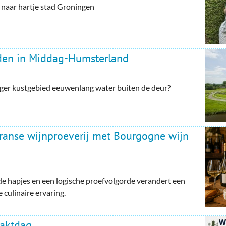
aar hartje stad Groningen
rden in Middag-Humsterland
ger kustgebied eeuwenlang water buiten de deur?
Franse wijnproeverij met Bourgogne wijn
e hapjes en een logische proefvolgorde verandert een
 culinaire ervaring.
haktdag