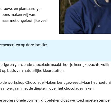
deren
Wonen & Interieur
het rauwe en plantaardige
itieke Partijen
On-line bestellen in Zuidhorn
onbons maken vrij van
, maar met ongelooflijke veel
dhorners
Financiën, Makelaars & Hypotheken
Diensten, Gemak & Zakelijk
evenementen op deze locatie:
(Ver) Bouw & Onderhoud
Bedrijventerreinen
erige en glanzende chocolade maakt, hoe je heerlijke zachte vulli
Bedrijven in de Regio Zuidhorn
 op basis van natuurlijke kleurstoffen.
Bedrijven van Vroeger
 op de workshop Chocolade Maken bent geweest. Maar het hoeft niet
maar we gaan met de diepte in over het chocolade maken.
 professionele vormen, dit betekend dat we goed moeten temper