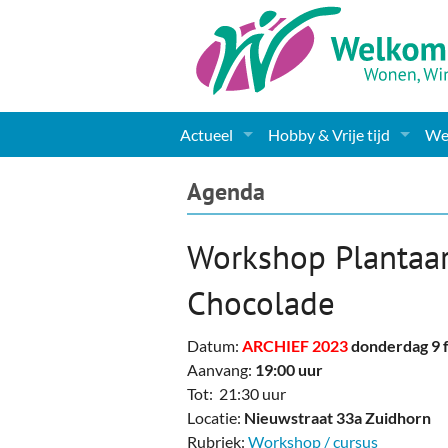
Actueel
Hobby & Vrije tijd
Wel
Nieuws
Sport
Coa
Agenda
Agenda
(Culturele) verenigingen 
Cha
Workshop Plantaa
Gemeente informatie
Dorpen
Kunst
Ge
Chocolade
Columns & Redactioneel
Woningaanbod
Muziek
Ki
Datum:
ARCHIEF 2023
donderdag 9 
Foto-pagina
Toerisme & Musea
Lev
Aanvang:
19:00 uur
Tot: 21:30 uur
Podia & Dorpshuizen
Ond
Locatie:
Nieuwstraat 33a Zuidhorn
Rubriek:
Workshop / cursus