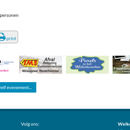
8 personen
print
zelf evenement...
Volg ons:
Welko