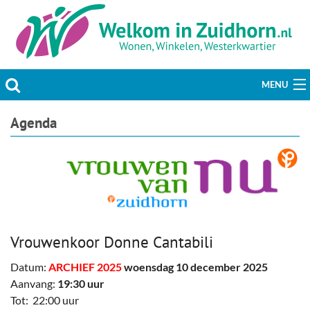
MENU
Actueel
Agenda
Hobby & Vrije tijd
Welzijn & Maatschappij
Bedrijven
Vrouwenkoor Donne Cantabili
Prikbord & Aanbiedingen
Datum:
ARCHIEF 2025
woensdag 10 december 2025
Plaats bericht
Aanvang:
19:30 uur
Tot: 22:00 uur