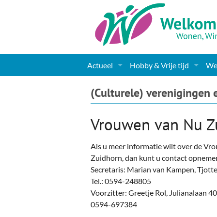
Actueel
Hobby & Vrije tijd
Wel
Nieuws
Sport
Coa
(Culturele) verenigingen 
Agenda
(Culturele) verenigingen 
Cha
Vrouwen van Nu Z
Gemeente informatie
Dorpen
Kunst
Ge
Als u meer informatie wilt over de Vr
Columns & Redactioneel
Woningaanbod
Muziek
Ki
Zuidhorn, dan kunt u contact opneme
Secretaris: Marian van Kampen, Tjott
Foto-pagina
Toerisme & Musea
Lev
Tel.: 0594-248805
Voorzitter: Greetje Rol, Julianalaan 4
Podia & Dorpshuizen
Ond
0594-697384