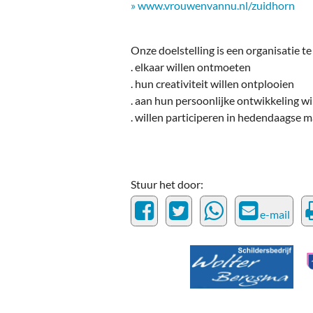
Ou
» www.vrouwenvannu.nl/zuidhorn
Pol
Onze doelstelling is een organisatie t
Zui
. elkaar willen ontmoeten
. hun creativiteit willen ontplooien
. aan hun persoonlijke ontwikkeling w
. willen participeren in hedendaagse 
Stuur het door:
e-mail