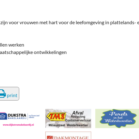
deren
Wonen & Interieur
itieke Partijen
On-line bestellen in Zuidhorn
e zijn voor vrouwen met hart voor de leefomgeving in plattelands- e
dhorners
Financiën, Makelaars & Hypotheken
Diensten, Gemak & Zakelijk
illen werken
maatschappelijke ontwikkelingen
(Ver) Bouw & Onderhoud
Bedrijventerreinen
Bedrijven in de Regio Zuidhorn
print
Bedrijven van Vroeger