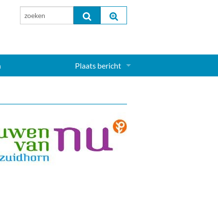
n
Plaats bericht
Inloggen...
Aanmelden nieuw account...