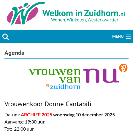
MENU
Actueel
Agenda
Hobby & Vrije tijd
Welzijn & Maatschappij
Bedrijven
Vrouwenkoor Donne Cantabili
Prikbord & Aanbiedingen
Datum:
ARCHIEF 2025
woensdag 10 december 2025
Plaats bericht
Aanvang:
19:30 uur
Tot: 22:00 uur