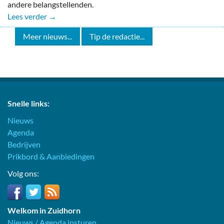
andere belangstellenden.
Lees verder →
Meer nieuws...
Tip de redactie...
Snelle links:
Nieuws
Agenda
Bedrijven
Prikbord & Aanbiedingen
Volg ons:
Welkom in Zuidhorn
Nieuws / Agenda insturen