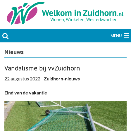
MENU
Actueel
Nieuws
Hobby & Vrije tijd
Vandalisme bij vvZuidhorn
Welzijn & Maatschappij
22 augustus 2022
Zuidhorn-nieuws
Bedrijven
Eind van de vakantie
Prikbord & Aanbiedingen
Plaats bericht