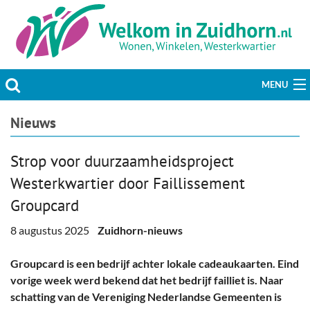
MENU
Actueel
Nieuws
Hobby & Vrije tijd
Strop voor duurzaamheidsproject
Westerkwartier door Faillissement
Welzijn & Maatschappij
Groupcard
Bedrijven
8 augustus 2025
Zuidhorn-nieuws
Prikbord & Aanbiedingen
Groupcard is een bedrijf achter lokale cadeaukaarten. Eind
vorige week werd bekend dat het bedrijf failliet is. Naar
Plaats bericht
schatting van de Vereniging Nederlandse Gemeenten is