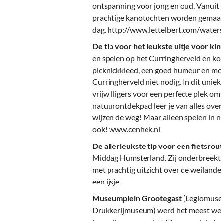
ontspanning voor jong en oud. Vanuit h
prachtige kanotochten worden gemaakt
dag. http://www.lettelbert.com/wate
De tip voor het leukste uitje voor k
en spelen op het Curringherveld en k
picknickkleed, een goed humeur en mo
Curringherveld niet nodig. In dit uni
vrijwilligers voor een perfecte plek o
natuurontdekpad leer je van alles ove
wijzen de weg! Maar alleen spelen in n
ook! www.cenhek.nl
De allerleukste tip voor een fietsro
Middag Humsterland. Zij onderbreekt h
met prachtig uitzicht over de weiland
een ijsje.
Museumplein Grootegast
(Legiomuse
Drukkerijmuseum) werd het meest wer