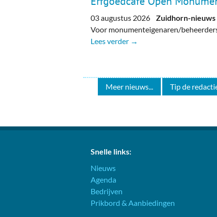
Erfgoedcafé Open Monume
03 augustus 2026
Zuidhorn-nieuws
Voor monumenteigenaren/beheerders, 
Lees verder →
Meer nieuws...
Tip de redactie
Snelle links:
Nieuws
Agenda
Bedrijven
Prikbord & Aanbiedingen