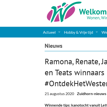
Actueel
Hobby & Vrije tijd
Wel
Nieuws
Sport
Coa
Nieuws
Agenda
(Culturele) verenigingen 
Cha
Ramona, Renate, Ja
Gemeente informatie
Dorpen
Kunst
Ge
en Teats winnaars 
Columns & Redactioneel
Woningaanbod
Muziek
Ki
#OntdekHetWester
Foto-pagina
Toerisme & Musea
Lev
21 augustus 2020
Zuidhorn-nieuws
Podia & Dorpshuizen
Ond
Winnende tips: kanotocht vanuit Let