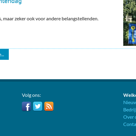
ntendag
maar zeker ook voor andere belangstellenden.
...
Volg ons:
Welko
Nieuw
Bedri
Over d
Conta