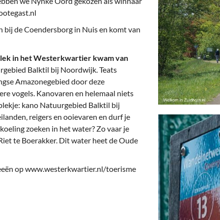
ebben we Nynke Oord gekozen als winnaar
otegast.nl
n bij de Coendersborg in Nuis en komt van
 plek in het Westerkwartier kwam van
rgebied Balktil bij Noordwijk. Teats
ingse Amazonegebied door deze
ere vogels. Kanovaren en helemaal niets
lekje: kano Natuurgebied Balktil bij
anden, reigers en ooievaren en durf je
koeling zoeken in het water? Zo vaar je
Riet te Boerakker. Dit water heet de Oude
ideeën op www.westerkwartier.nl/toerisme