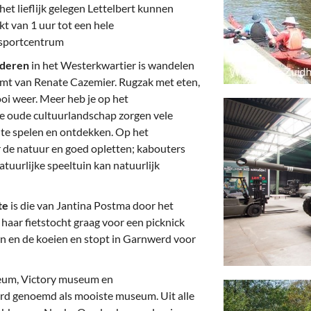
et lieflijk gelegen Lettelbert kunnen
 van 1 uur tot een hele
rsportcentrum
inderen
in het Westerkwartier is wandelen
omt van Renate Cazemier. Rugzak met eten,
oi weer. Meer heb je op het
eke oude cultuurlandschap zorgen vele
m te spelen en ontdekken. Op het
r de natuur en goed opletten; kabouters
atuurlijke speeltuin kan natuurlijk
ute
is die van Jantina Postma door het
aar fietstocht graag voor een picknick
en en de koeien en stopt in Garnwerd voor
um, Victory museum en
d genoemd als mooiste museum. Uit alle