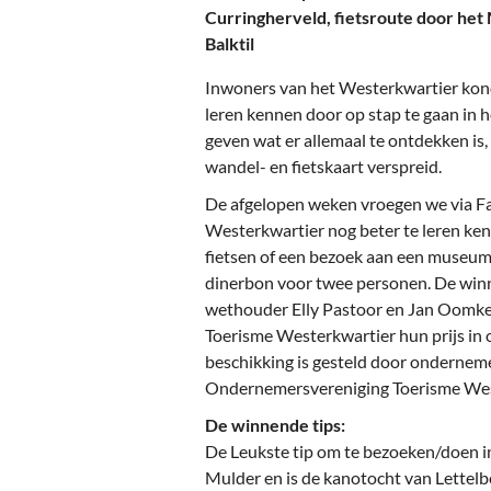
Ou
Curringherveld, fietsroute door he
Balktil
Pol
Inwoners van het Westerkwartier kon
Zui
leren kennen door op stap te gaan in 
geven wat er allemaal te ontdekken is
wandel- en fietskaart verspreid.
De afgelopen weken vroegen we via F
Westerkwartier nog beter te leren ken
fietsen of een bezoek aan een museum
dinerbon voor twee personen. De win
wethouder Elly Pastoor en Jan Oomke
Toerisme Westerkwartier hun prijs in 
beschikking is gesteld door onderneme
Ondernemersvereniging Toerisme Wes
De winnende tips:
De Leukste tip om te bezoeken/doen 
Mulder en is de kanotocht van Lettelbe