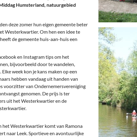
deren
Wonen & Interieur
t Middag Humsterland, natuurgebied
itieke Partijen
On-line bestellen in Zuidhorn
den deze zomer hun eigen gemeente beter
dhorners
Financiën, Makelaars & Hypotheken
het Westerkwartier. Om hen een idee te
, heeft de gemeente huis-aan-huis een
Diensten, Gemak & Zakelijk
(Ver) Bouw & Onderhoud
acebook en Instagram tips om het
nen, bijvoorbeeld door te wandelen,
Bedrijventerreinen
. Elke week kon je kans maken op een
naars hebben vandaag uit handen van
Bedrijven in de Regio Zuidhorn
s voorzitter van Ondernemersvereniging
ontvangst genomen. De prijs is ter
Bedrijven van Vroeger
rs uit het Westerkwartier en de
terkwartier.
in het Westerkwartier komt van Ramona
rt naar Leek. Sportieve en avontuurlijke