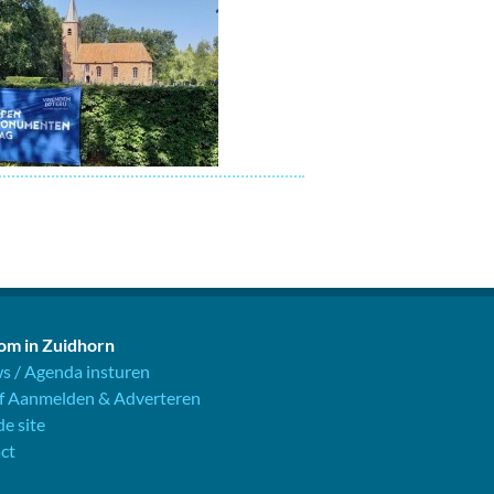
m in Zuidhorn
s / Agenda insturen
jf Aanmelden & Adverteren
e site
ct