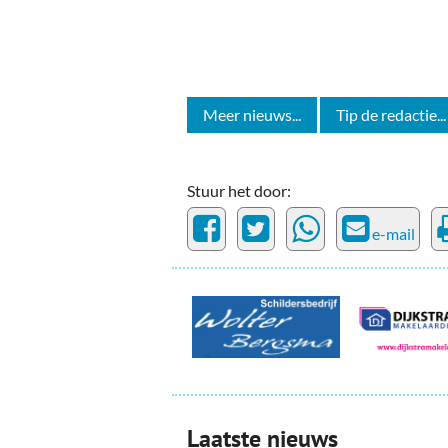
Meer nieuws...
Tip de redactie...
Stuur het door:
e-mail
Laatste nieuws