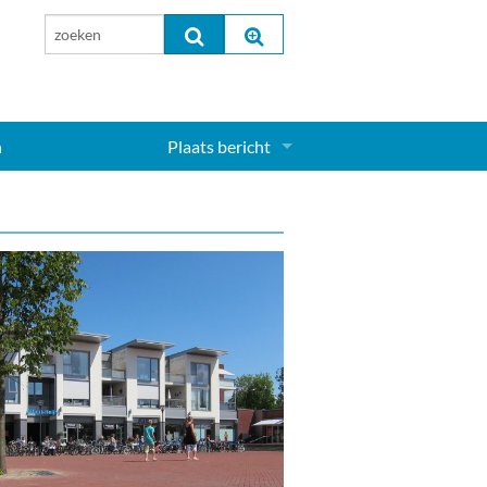
n
Plaats bericht
Inloggen...
Aanmelden nieuw account...