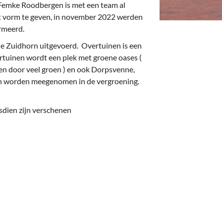
deren
Wonen & Interieur
Femke Roodbergen is met een team al
ect vorm te geven, in november 2022 werden
itieke Partijen
On-line bestellen in Zuidhorn
rmeerd.
dhorners
Financiën, Makelaars & Hypotheken
e Zuidhorn uitgevoerd. Overtuinen is een
rtuinen wordt een plek met groene oases (
Diensten, Gemak & Zakelijk
n door veel groen ) en ook Dorpsvenne,
in worden meegenomen in de vergroening.
(Ver) Bouw & Onderhoud
dsdien zijn verschenen
Bedrijventerreinen
Bedrijven in de Regio Zuidhorn
Bedrijven van Vroeger