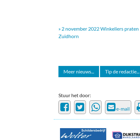
» 2 november 2022 Winkeliers praten 
Zuidhorn
Meer nieuws...
Tip de redactie...
Stuur het door:
e-mail