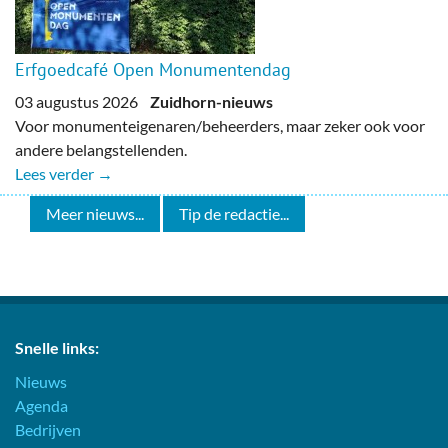
Erfgoedcafé Open Monumentendag
03 augustus 2026
Zuidhorn-nieuws
Voor monumenteigenaren/beheerders, maar zeker ook voor
andere belangstellenden.
Lees verder →
Meer nieuws...
Tip de redactie...
Snelle links:
Nieuws
Agenda
Bedrijven