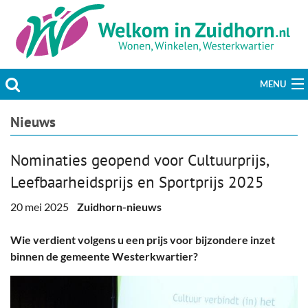
MENU
Actueel
Nieuws
Hobby & Vrije tijd
Nominaties geopend voor Cultuurprijs,
Leefbaarheidsprijs en Sportprijs 2025
Welzijn & Maatschappij
20 mei 2025
Zuidhorn-nieuws
Bedrijven
Wie verdient volgens u een prijs voor bijzondere inzet
Prikbord & Aanbiedingen
binnen de gemeente Westerkwartier?
Plaats bericht