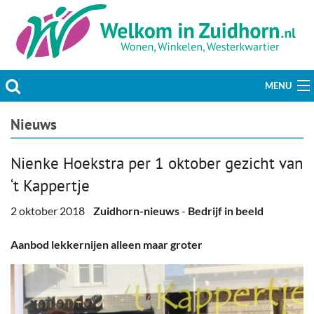
MENU
Actueel
Nieuws
Hobby & Vrije tijd
Nienke Hoekstra per 1 oktober gezicht van
‘t Kappertje
Welzijn & Maatschappij
2 oktober 2018
Zuidhorn-nieuws
-
Bedrijf in beeld
Bedrijven
Aanbod lekkernijen alleen maar groter
Prikbord & Aanbiedingen
Plaats bericht