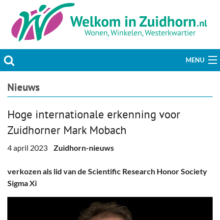
MENU
Actueel
Nieuws
Hobby & Vrije tijd
Hoge internationale erkenning voor
Zuidhorner Mark Mobach
Welzijn & Maatschappij
4 april 2023
Zuidhorn-nieuws
Bedrijven
verkozen als lid van de Scientific Research Honor Society
Prikbord & Aanbiedingen
Sigma Xi
Plaats bericht