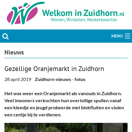
MENU
Actueel
Nieuws
Hobby & Vrije tijd
Gezellige Oranjemarkt in Zuidhorn
Welzijn & Maatschappij
28 april 2019
Zuidhorn-nieuws
-
fotos
Bedrijven
Het was weer een Oranjemarkt als vanouds in Zuidhorn.
Veel inwoners verkochten hun overtollige spullen vanaf
Prikbord & Aanbiedingen
een kleedje en jeugd probeerde met blokfluiten en violen
een centje bij te verdienen.
Plaats bericht