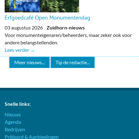
Erfgoedcafé Open Monumentendag
03 augustus 2026
Zuidhorn-nieuws
Voor monumenteigenaren/beheerders, maar zeker ook voor
andere belangstellenden.
Lees verder →
Meer nieuws...
Tip de redactie...
Snelle links:
Nieuws
Agenda
Bedrijven
Prikbord & Aanbiedingen