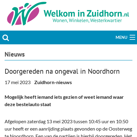
MENU
Actueel
Nieuws
Hobby & Vrije tijd
Doorgereden na ongeval in Noordhorn
Welzijn & Maatschappij
17 mei 2023
Zuidhorn-nieuws
Bedrijven
Mogelijk heeft iemand iets gezien of weet iemand waar
deze bestelauto staat
Prikbord & Aanbiedingen
Afgelopen zaterdag 13 mei 2023 tussen 10:45 uur en 10:50
Plaats bericht
uur heeft er een aanrijding plaats gevonden op de Oosterweg
te Noordhorn. Een van de partijen is hierbij doorgereden. Het