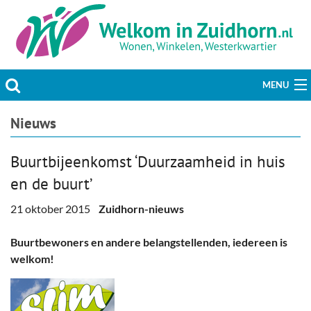
MENU
Actueel
Nieuws
Hobby & Vrije tijd
Buurtbijeenkomst ‘Duurzaamheid in huis
en de buurt’
Welzijn & Maatschappij
21 oktober 2015
Zuidhorn-nieuws
Bedrijven
Buurtbewoners en andere belangstellenden, iedereen is
Prikbord & Aanbiedingen
welkom!
Plaats bericht