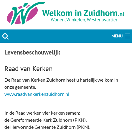
MENU
Actueel
Levensbeschouwelijk
Hobby & Vrije tijd
Raad van Kerken
Welzijn & Maatschappij
De Raad van Kerken Zuidhorn heet u hartelijk welkom in
onze gemeente.
Bedrijven
www.raadvankerkenzuidhorn.nl
Prikbord & Aanbiedingen
In de Raad werken vier kerken samen:
de Gereformeerde Kerk Zuidhorn (PKN),
Plaats bericht
de Hervormde Gemeente Zuidhorn (PKN),