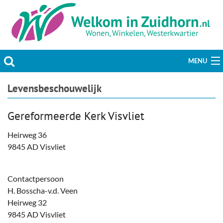
MENU
Actueel
Levensbeschouwelijk
Hobby & Vrije tijd
Gereformeerde Kerk Visvliet
Welzijn & Maatschappij
Heirweg 36
9845 AD Visvliet
Bedrijven
Contactpersoon
Prikbord & Aanbiedingen
H. Bosscha-v.d. Veen
Heirweg 32
Plaats bericht
9845 AD Visvliet