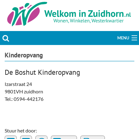
MENU
Actueel
Kinderopvang
Hobby & Vrije tijd
De Boshut Kinderopvang
Welzijn & Maatschappij
Izarstraat 24
9801VH zuidhorn
Bedrijven
Tel.: 0594-442176
Prikbord & Aanbiedingen
Plaats bericht
Stuur het door: