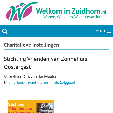
MENU
Actueel
Charitatieve instellingen
Hobby & Vrije tijd
Stichting Vrienden van Zonnehuis
Oostergast
Welzijn & Maatschappij
Voorzitter Dhr. van der Meulen.
Bedrijven
Mail:
vriendenvanhetzonnehuis@ziggo.nl
Prikbord & Aanbiedingen
Plaats bericht