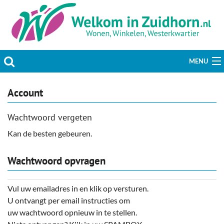
MENU
Actueel
Account
Hobby & Vrije tijd
Wachtwoord vergeten
Welzijn & Maatschappij
Kan de besten gebeuren.
Bedrijven
Wachtwoord opvragen
Prikbord & Aanbiedingen
Vul uw emailadres in en klik op versturen.
U ontvangt per email instructies om
Plaats bericht
uw wachtwoord opnieuw in te stellen.