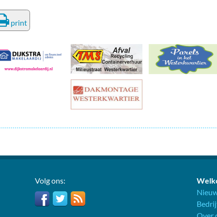
deren
Wonen & Interieur
print
itieke Partijen
On-line bestellen in Zuidhorn
dhorners
Financiën, Makelaars & Hypotheken
Diensten, Gemak & Zakelijk
(Ver) Bouw & Onderhoud
Bedrijventerreinen
Bedrijven in de Regio Zuidhorn
Bedrijven van Vroeger
Volg ons:
Welko
Nieuw
Bedri
Over d