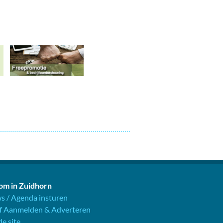
m in Zuidhorn
s / Agenda insturen
jf Aanmelden & Adverteren
e site