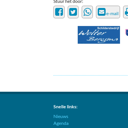
Ou
Stuur het door:
e-mail
Pol
Zui
Snelle links:
Nieuws
Agenda