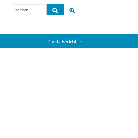
n
Plaats bericht
Inloggen...
Aanmelden nieuw account...