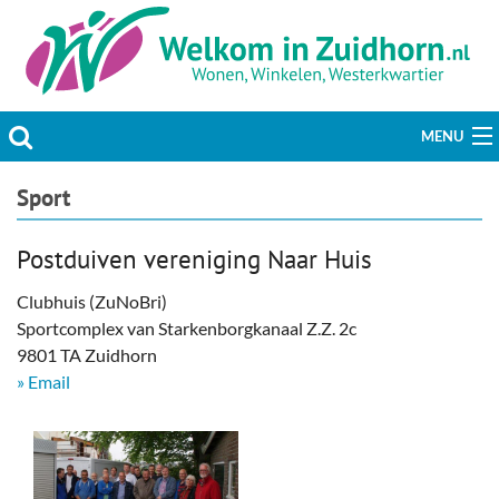
MENU
Actueel
Sport
Hobby & Vrije tijd
Postduiven vereniging Naar Huis
Welzijn & Maatschappij
Clubhuis (ZuNoBri)
Sportcomplex van Starkenborgkanaal Z.Z. 2c
Bedrijven
9801 TA Zuidhorn
» Email
Prikbord & Aanbiedingen
Plaats bericht