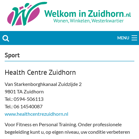
MENU
Actueel
Sport
Hobby & Vrije tijd
Health Centre Zuidhorn
Welzijn & Maatschappij
Van Starkenborghkanaal Zuidzijde 2
9801 TA Zuidhorn
Bedrijven
Tel.: 0594-506113
Tel.: 06 14540087
Prikbord & Aanbiedingen
www.healthcentrezuidhorn.nl
Voor Fitness en Personal Training. Onder professionele
Plaats bericht
begeleiding kunt u, op eigen niveau, uw conditie verbeteren