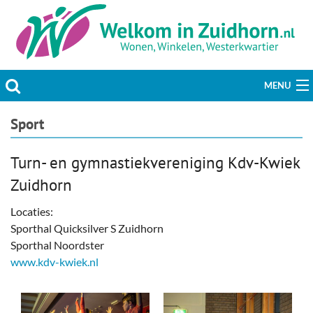
MENU
Actueel
Sport
Hobby & Vrije tijd
Turn- en gymnastiekvereniging Kdv-Kwiek
Zuidhorn
Welzijn & Maatschappij
Locaties:
Bedrijven
Sporthal Quicksilver S Zuidhorn
Sporthal Noordster
Prikbord & Aanbiedingen
www.kdv-kwiek.nl
Plaats bericht