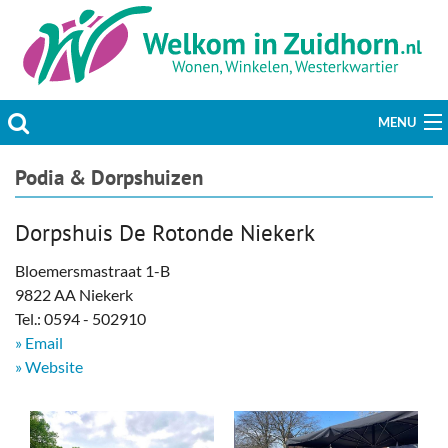
MENU
Actueel
Podia & Dorpshuizen
Hobby & Vrije tijd
Dorpshuis De Rotonde Niekerk
Welzijn & Maatschappij
Bloemersmastraat 1-B
9822 AA Niekerk
Bedrijven
Tel.: 0594 - 502910
» Email
Prikbord & Aanbiedingen
» Website
Plaats bericht