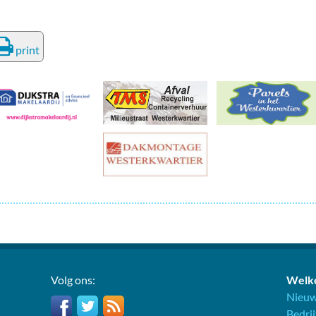
deren
Wonen & Interieur
itieke Partijen
On-line bestellen in Zuidhorn
print
dhorners
Financiën, Makelaars & Hypotheken
Diensten, Gemak & Zakelijk
(Ver) Bouw & Onderhoud
Bedrijventerreinen
Bedrijven in de Regio Zuidhorn
Bedrijven van Vroeger
Volg ons:
Welko
Nieuw
Bedri