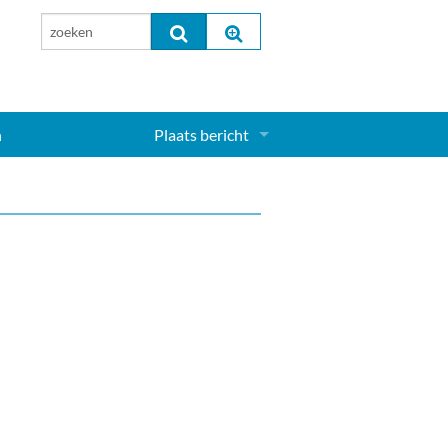
n
Plaats bericht
Inloggen...
Aanmelden nieuw account...