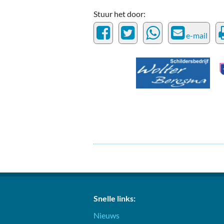
Ou
Stuur het door:
Pol
e-mail
Zui
Snelle links:
Nieuws