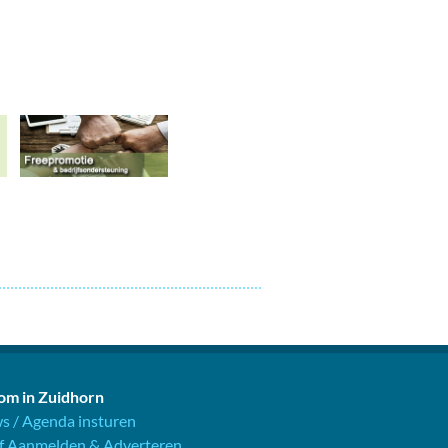
m in Zuidhorn
s / Agenda insturen
jf Aanmelden & Adverteren