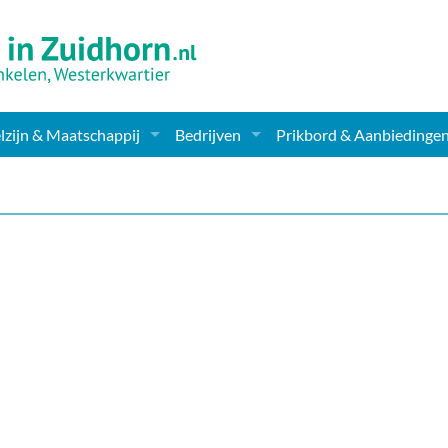
zijn & Maatschappij
Bedrijven
Prikbord & Aanbiedinge
ching, Therapie en meer
Supermarkt & Levensmiddelen
en Clubs
ritatieve instellingen
Winkelen & Mode
zondheid & Zorg
Verzorging
nderopvang
Dieren & Tuin
ensbeschouwelijk
Horeca & Uitgaan
erwijs & jeugd
Vervoer, Auto's & Fietsen