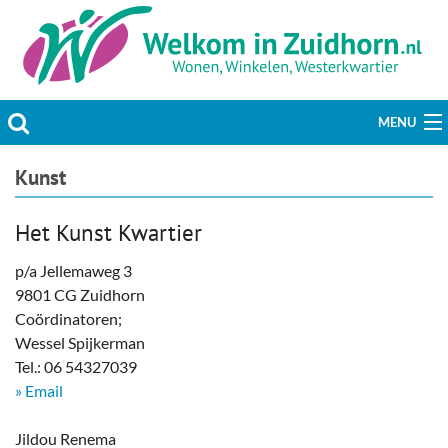
MENU
Actueel
Kunst
Hobby & Vrije tijd
Het Kunst Kwartier
Welzijn & Maatschappij
p/a Jellemaweg 3
9801 CG Zuidhorn
Bedrijven
Coördinatoren;
Wessel Spijkerman
Prikbord & Aanbiedingen
Tel.: 06 54327039
» Email
Plaats bericht
Jildou Renema