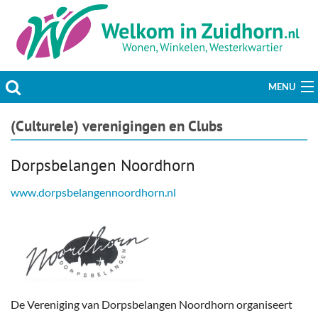
MENU
Actueel
(Culturele) verenigingen en Clubs
Hobby & Vrije tijd
Dorpsbelangen Noordhorn
Welzijn & Maatschappij
www.dorpsbelangennoordhorn.nl
Bedrijven
Prikbord & Aanbiedingen
Plaats bericht
De Vereniging van Dorpsbelangen Noordhorn organiseert