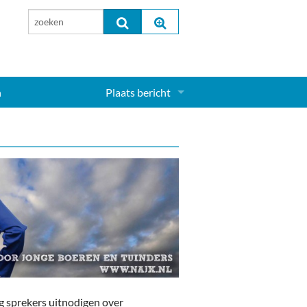
n
Plaats bericht
Inloggen...
Aanmelden nieuw account...
g sprekers uitnodigen over