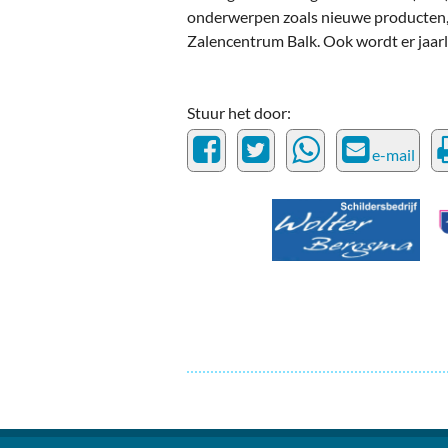
Ou
onderwerpen zoals nieuwe producten,
Zalencentrum Balk. Ook wordt er jaarl
Pol
Zui
Stuur het door:
e-mail