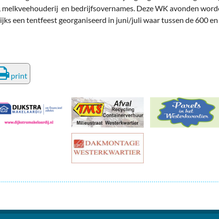
deren
Wonen & Interieur
 melkveehouderij en bedrijfsovernames. Deze WK avonden worden
ijks een tentfeest georganiseerd in juni/juli waar tussen de 600 e
itieke Partijen
On-line bestellen in Zuidhorn
dhorners
Financiën, Makelaars & Hypotheken
Diensten, Gemak & Zakelijk
print
(Ver) Bouw & Onderhoud
Bedrijventerreinen
Bedrijven in de Regio Zuidhorn
Bedrijven van Vroeger