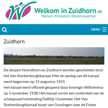
MENU
Zuidhorn
Actueel
Hobby & Vrije tijd
Welzijn & Maatschappij
De dorpen Noordhorn en Zuidhorn worden gescheiden door
Bedrijven
het Van Starkenborghkanaal. Met de aanleg van dit kanaal
werd begonnen op 15 augustus 1931.
Prikbord & Aanbiedingen
Het kanaal werd officieel geopend door koningin Wilhelmina
op 5 november 1938. Het kanaal vormt een onderdeel van de
Plaats bericht
scheepvaartverbinding Delfzijl-IJsselmeer. Het Van
Starkenborghkanaal loopt van Groningen naar de Friese