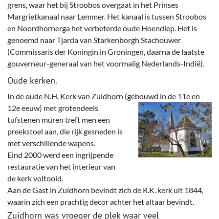
grens, waar het bij Stroobos overgaat in het Prinses
Margrietkanaal naar Lemmer. Het kanaal is tussen Stroobos
en Noordhornerga het verbeterde oude Hoendiep. Het is
genoemd naar Tjarda van Starkenborgh Stachouwer
(Commissaris der Koningin in Groningen, daarna de laatste
gouverneur-generaal van het voormalig Nederlands-Indië).
Oude kerken.
In de oude N.H. Kerk van Zuidhorn (gebouwd in de 11e en
12e eeuw) met grotendeels
tufstenen muren treft men een
preekstoel aan, die rijk gesneden is
met verschillende wapens.
Eind 2000 werd een ingrijpende
restauratie van het interieur van
de kerk voltooid.
Aan de Gast in Zuidhorn bevindt zich de R.K. kerk uit 1844,
waarin zich een prachtig decor achter het altaar bevindt.
Zuidhorn was vroeger de plek waar veel