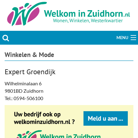
MENU
Actueel
Winkelen & Mode
Hobby & Vrije tijd
Expert Groendijk
Welzijn & Maatschappij
Wilhelminalaan 6
9801BD Zuidhorn
Bedrijven
Tel.: 0594-506100
Prikbord & Aanbiedingen
Plaats bericht