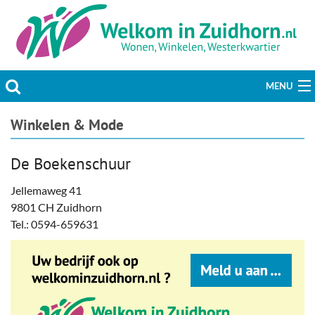
MENU
Actueel
Winkelen & Mode
Hobby & Vrije tijd
De Boekenschuur
Welzijn & Maatschappij
Jellemaweg 41
9801 CH Zuidhorn
Bedrijven
Tel.: 0594-659631
Prikbord & Aanbiedingen
Plaats bericht