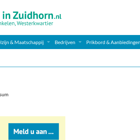
zijn & Maatschappij
Bedrijven
Prikbord & Aanbiedinge
ching, Therapie en meer
Supermarkt & Levensmiddelen
en Clubs
ritatieve instellingen
Winkelen & Mode
zondheid & Zorg
Verzorging
ksum
nderopvang
Dieren & Tuin
ensbeschouwelijk
Horeca & Uitgaan
erwijs & jeugd
Vervoer, Auto's & Fietsen