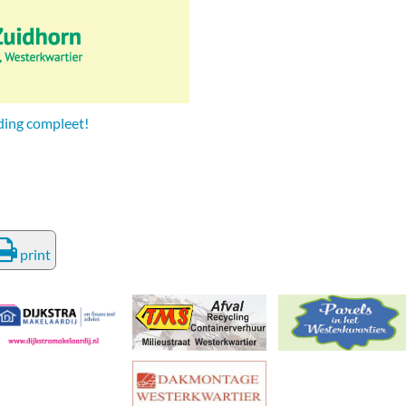
deren
Wonen & Interieur
itieke Partijen
On-line bestellen in Zuidhorn
dhorners
Financiën, Makelaars & Hypotheken
ding compleet!
Diensten, Gemak & Zakelijk
(Ver) Bouw & Onderhoud
Bedrijventerreinen
Bedrijven in de Regio Zuidhorn
print
Bedrijven van Vroeger