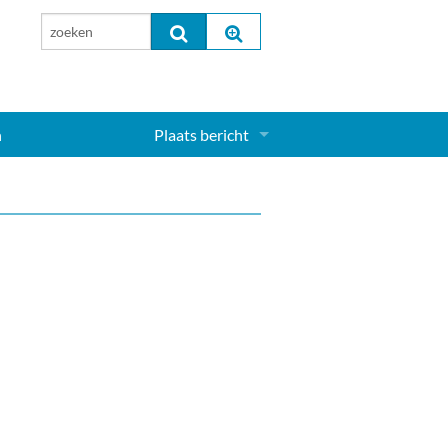
n
Plaats bericht
Inloggen...
Aanmelden nieuw account...